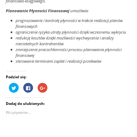
finansowo-księgowego.
Planowanie Płynności Finansowej
umożliwia:
prognozowanie i kontrolę płynności w trakcie realizacji planów
finansowych
ograniczenie ryzyka utraty płynności dzięki wczesnemu wykryciu
redukcję kosztów dzięki możliwości wychwycenia i analizy
nierzetelnych kontrahentów
zmniejszenie pracochłonności procesu planowania płynności
finansowej
sterowanie terminami zapłat i realizacji przelewów
Podziel się:
U
K
K
d
l
l
o
i
i
s
k
k
t
n
n
Dodaj do ulubionych:
ę
i
i
p
j
j
n
,
,
Wczytywanie...
i
a
a
j
b
b
n
y
y
a
u
u
T
d
d
w
o
o