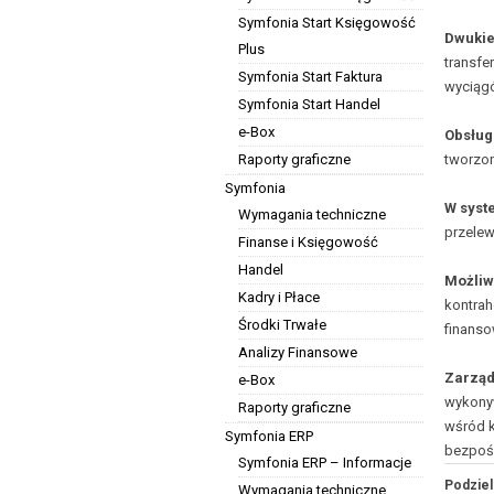
Symfonia Start Księgowość
Dwukie
Plus
transfe
Symfonia Start Faktura
wyciąg
Symfonia Start Handel
e-Box
Obsług
Raporty graficzne
tworzon
Symfonia
W syst
Wymagania techniczne
przele
Finanse i Księgowość
Handel
Możliw
Kadry i Płace
kontrah
Środki Trwałe
finans
Analizy Finansowe
Zarząd
e-Box
wykonyw
Raporty graficzne
wśród k
Symfonia ERP
bezpoś
Symfonia ERP – Informacje
Podziel 
Wymagania techniczne