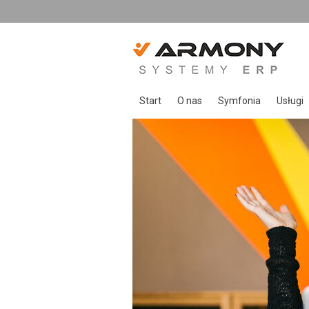
Start
O nas
Symfonia
Usługi
O Armony
Symfonia Start
Usługi
Zespół Armony
Symfonia
Opieka
Referencje
Symfonia ERP
Wdroże
Rozwiązania indywid
Sprzed
Urządze
Szkole
Doradz
Rozwią