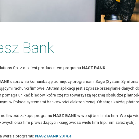
Zarządzanie Produkcją
Raporty graficzne
Środki Trwałe
Business Intelligence
e-Box
asz Bank
utions Sp. z o.o. jest producentem programu
NASZ BANK
.
BANK
usprawnia komunikację pomiędzy programami Sage (System Symfonia i
jącymi rachunki firmowe. Atutem aplikacji jest szybsze przesyłanie danych 
 pomaga unikać błędów, które często towarzyszą ręcznej obsłudze płatności
nymi w Polsce systemami bankowości elektronicznej. Obsługa każdej płatności
e możliwość zakupu programu
NASZ BANK
w wersji bez limitu firm. Wersja w
owych oraz firm prowadzących księgowość wielu firm (np. firm zależnych).
a wersja programu:
NASZ BANK 2014.e