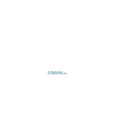
O Armony
→