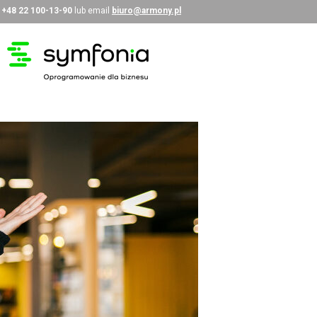
i
+48 22 100-13-90
lub email
biuro@armony.pl