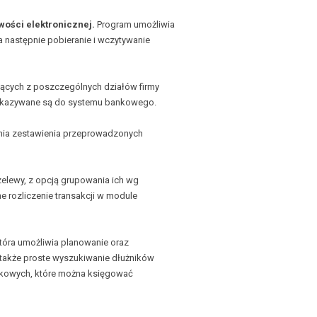
ości elektronicznej.
Program umożliwia
a następnie pobieranie i wczytywanie
cych z poszczególnych działów firmy
rzekazywane są do systemu bankowego.
ania zestawienia przeprowadzonych
elewy, z opcją grupowania ich wg
e rozliczenie transakcji w module
tóra umożliwia planowanie oraz
a także proste wyszukiwanie dłużników
tkowych, które można księgować