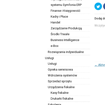
systemu Symfonia ERP
U
d
Finanse i Księgowość
o
s
Kadry i Płace
t
Dodaj d
ę
p
Handel
n
Wczytyw
i
Zarządzanie Produkcją
j
n
Środki Trwałe
a
T
Business Intelligence
w
i
e-Box
t
t
Rozwiązania indywidualne
e
r
Usługi
z
e
Usługi
(
Zobacz
←
Akty
O
Opieka serwisowa
t
w
Wdrożenia systemów
i
e
Sprzedaż sprzętu
r
a
s
Urządzenia fiskalne
i
ę
Kasy fiskalne
w
n
Drukarki fiskalne
o
w
Szkolenia