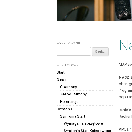
N
WYSZUKIWANIE
Szukaj:
MAP sol
MENU GŁÓWNE
Start
NASZ 
O nas
obsługu
O Armony
Program
Zespół Armony
popular
Referencje
Symfonia
Istniej
Symfonia Start
Rachunk
Wymagania sprzętowe
Aktualn
Symfonia Start Księgowość