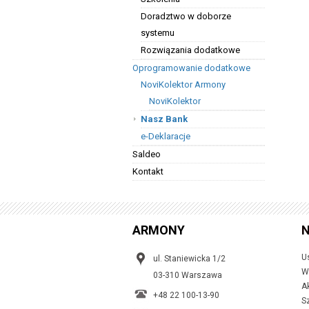
y
m
Doradztwo w doborze
o
k
systemu
n
i
Rozwiązania dodatkowe
e
)
Oprogramowanie dodatkowe
NoviKolektor Armony
NoviKolektor
Nasz Bank
e-Deklaracje
Saldeo
Kontakt
ARMONY
N
U
ul. Staniewicka 1/2
W
03-310 Warszawa
A
+48 22 100-13-90
S