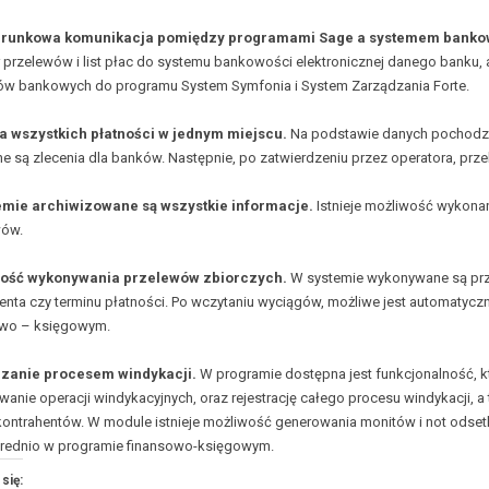
runkowa komunikacja pomiędzy programami Sage a systemem bankow
r przelewów i list płac do systemu bankowości elektronicznej danego banku, 
ów bankowych do programu System Symfonia i System Zarządzania Forte.
a wszystkich płatności w jednym miejscu.
Na podstawie danych pochodzą
e są zlecenia dla banków. Następnie, po zatwierdzeniu przez operatora, p
emie archiwizowane są wszystkie informacje.
Istnieje możliwość wykon
wów.
ość wykonywania przelewów zbiorczych.
W systemie wykonywane są prz
enta czy terminu płatności. Po wczytaniu wyciągów, możliwe jest automatyczn
owo – księgowym.
zanie procesem windykacji.
W programie dostępna jest funkcjonalność, k
anie operacji windykacyjnych, oraz rejestrację całego procesu windykacji, 
ontrahentów. W module istnieje możliwość generowania monitów i not odse
rednio w programie finansowo-księgowym.
się: