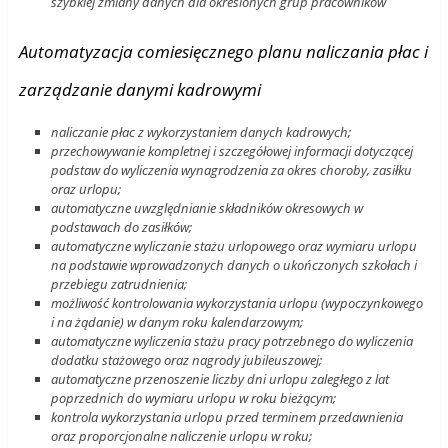
szybkiej zmiany danych dla określonych grup pracowników
Automatyzacja comiesięcznego planu naliczania płac i
zarządzanie danymi kadrowymi
naliczanie płac z wykorzystaniem danych kadrowych;
przechowywanie kompletnej i szczegółowej informacji dotyczącej
podstaw do wyliczenia wynagrodzenia za okres choroby, zasiłku
oraz urlopu;
automatyczne uwzględnianie składników okresowych w
podstawach do zasiłków;
automatyczne wyliczanie stażu urlopowego oraz wymiaru urlopu
na podstawie wprowadzonych danych o ukończonych szkołach i
przebiegu zatrudnienia;
możliwość kontrolowania wykorzystania urlopu (wypoczynkowego
i na żądanie) w danym roku kalendarzowym;
automatyczne wyliczenia stażu pracy potrzebnego do wyliczenia
dodatku stażowego oraz nagrody jubileuszowej;
automatyczne przenoszenie liczby dni urlopu zaległego z lat
poprzednich do wymiaru urlopu w roku bieżącym;
kontrola wykorzystania urlopu przed terminem przedawnienia
oraz proporcjonalne naliczenie urlopu w roku;