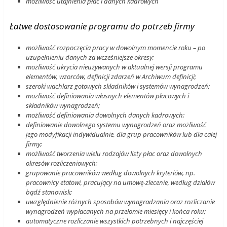
możliwość utajnienia płac i danych kadrowych
Łatwe dostosowanie programu do potrzeb firmy
możliwość rozpoczęcia pracy w dowolnym momencie roku – po
uzupełnieniu danych za wcześniejsze okresy;
możliwość ukrycia nieużywanych w aktualnej wersji programu
elementów, wzorców, definicji zdarzeń w Archiwum definicji;
szeroki wachlarz gotowych składników i systemów wynagrodzeń;
możliwość definiowania własnych elementów płacowych i
składników wynagrodzeń;
możliwość definiowania dowolnych danych kadrowych;
definiowanie dowolnego systemu wynagrodzeń oraz możliwość
jego modyfikacji indywidualnie, dla grup pracowników lub dla całej
firmy;
możliwość tworzenia wielu rodzajów listy płac oraz dowolnych
okresów rozliczeniowych;
grupowanie pracowników według dowolnych kryteriów, np.
pracownicy etatowi, pracujący na umowę-zlecenie, według działów
bądź stanowisk;
uwzględnienie różnych sposobów wynagradzania oraz rozliczanie
wynagrodzeń wypłacanych na przełomie miesięcy i końca roku;
automatyczne rozliczanie wszystkich potrzebnych i najczęściej