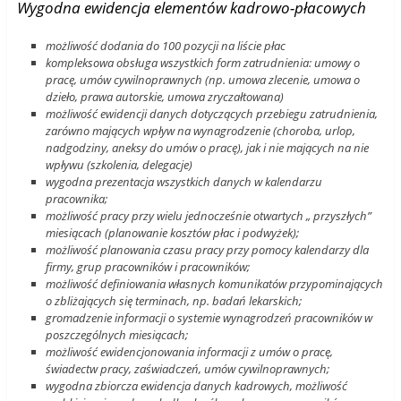
Wygodna ewidencja elementów kadrowo-płacowych
możliwość dodania do 100 pozycji na liście płac
kompleksowa obsługa wszystkich form zatrudnienia: umowy o
pracę, umów cywilnoprawnych (np. umowa zlecenie, umowa o
dzieło, prawa autorskie, umowa zryczałtowana)
możliwość ewidencji danych dotyczących przebiegu zatrudnienia,
zarówno mających wpływ na wynagrodzenie (choroba, urlop,
nadgodziny, aneksy do umów o pracę), jak i nie mających na nie
wpływu (szkolenia, delegacje)
wygodna prezentacja wszystkich danych w kalendarzu
pracownika;
możliwość pracy przy wielu jednocześnie otwartych „ przyszłych”
miesiącach (planowanie kosztów płac i podwyżek);
możliwość planowania czasu pracy przy pomocy kalendarzy dla
firmy, grup pracowników i pracowników;
możliwość definiowania własnych komunikatów przypominających
o zbliżających się terminach, np. badań lekarskich;
gromadzenie informacji o systemie wynagrodzeń pracowników w
poszczególnych miesiącach;
możliwość ewidencjonowania informacji z umów o pracę,
świadectw pracy, zaświadczeń, umów cywilnoprawnych;
wygodna zbiorcza ewidencja danych kadrowych, możliwość