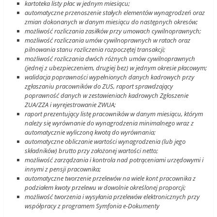
kartoteka listy płac w jednym miesiącu;
automatyczne przenoszenie stałych elementów wynagrodzeń oraz
zmian dokonanych w danym miesiącu do następnych okresów;
możliwość rozliczania zasiłków przy umowach cywilnoprawnych;
możliwość rozliczania umów cywilnoprawnych w ratach oraz
pilnowania stanu rozliczenia rozpoczętej transakcji;
możliwość rozliczania dwóch różnych umów cywilnoprawnych
(jednej z ubezpieczeniem, drugiej bez) w jednym okresie płacowym;
walidacja poprawności wypełnionych danych kadrowych przy
zgłaszaniu pracowników do ZUS, raport sprawdzający
poprawność danych w zestawieniach kadrowych Zgłoszenie
ZUA/ZZA i wyrejestrowanie ZWUA;
raport prezentujący listę pracowników w danym miesiącu, którym
należy się wyrównanie do wynagrodzenia minimalnego wraz z
automatycznie wyliczoną kwotą do wyrównania;
automatyczne obliczanie wartości wynagrodzenia (lub jego
składników) brutto przy założonej wartości netto;
możliwość zarządzania i kontrola nad potrąceniami urzędowymi i
innymi z pensji pracownika;
automatyczne tworzenie przelewów na wiele kont pracownika z
podziałem kwoty przelewu w dowolnie określonej proporcji;
możliwość tworzenia i wysyłania przelewów elektronicznych przy
współpracy z programem Symfonia e-Dokumenty