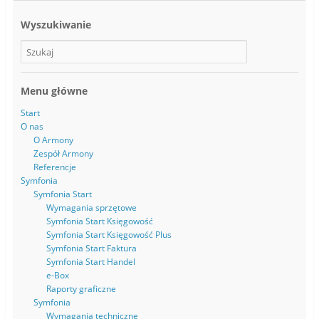
i
k
(
ę
u
O
w
(
t
Wyszukiwanie
n
O
w
o
t
i
w
w
e
y
i
r
m
e
a
o
r
s
k
a
i
n
s
ę
Menu główne
i
i
w
e
ę
n
)
w
o
Start
n
w
O nas
o
y
w
m
O Armony
y
o
Zespół Armony
m
k
o
n
Referencje
k
i
Symfonia
n
e
i
)
Symfonia Start
e
)
Wymagania sprzętowe
Symfonia Start Księgowość
Symfonia Start Księgowość Plus
Symfonia Start Faktura
Symfonia Start Handel
e-Box
Raporty graficzne
Symfonia
Wymagania techniczne