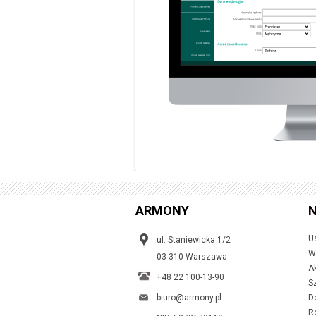
ARMONY
N
U
ul. Staniewicka 1/2
W
03-310 Warszawa
A
+48 22 100-13-90
S
biuro@armony.pl
D
R