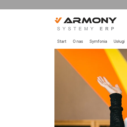
Start
O nas
Symfonia
Usługi
O Armony
Symfonia Start
Usługi
Zespół Armony
Symfonia
Opieka
Referencje
Symfonia ERP
Wdroże
Rozwiązania indywid
Sprzed
Urządze
Szkole
Doradz
Rozwią