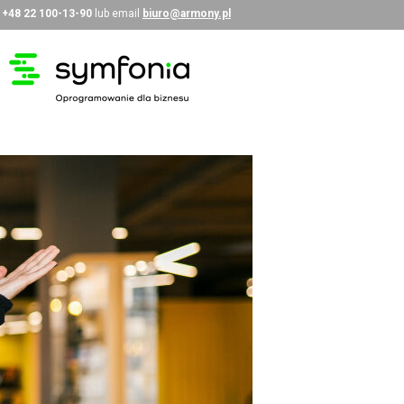
i
+48 22 100-13-90
lub email
biuro@armony.pl