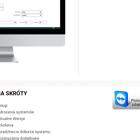
A SKRÓTY
Pom
zdal
sługi
drożenia systemów
ktualne Wersje
zkolenia
oradztwo w doborze systemu
ozwiązania dodatkowe