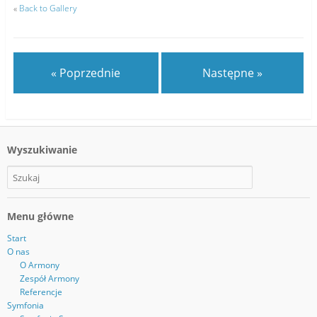
«
Back to Gallery
« Poprzednie
Następne »
Wyszukiwanie
Menu główne
Start
O nas
O Armony
Zespół Armony
Referencje
Symfonia