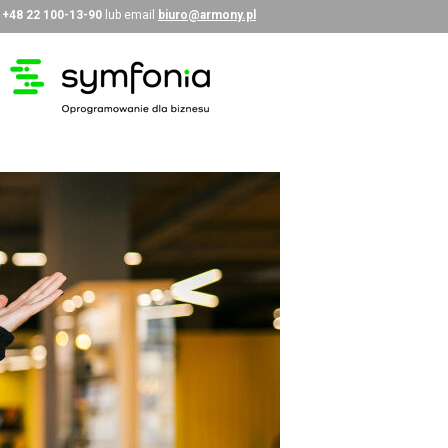
i
+48 22 100-13-90
lub email
biuro@armony.pl