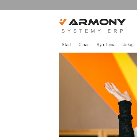
Start
O nas
Symfonia
Usługi
O Armony
Symfonia Start
Usługi
Zespół Armony
Symfonia
Opieka
Referencje
Symfonia ERP
Wdroże
Rozwiązania indywid
Sprzed
Urządze
Szkole
Doradz
Rozwią