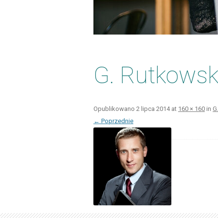
G. Rutkowsk
Opublikowano
2 lipca 2014
at
160 × 160
in
G
← Poprzednie