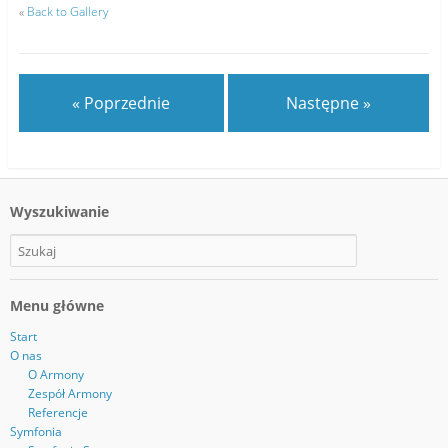
«
Back to Gallery
« Poprzednie
Następne »
Wyszukiwanie
Menu główne
Start
O nas
O Armony
Zespół Armony
Referencje
Symfonia