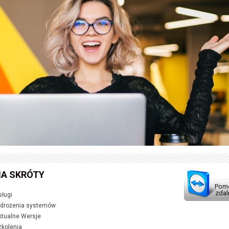
A SKRÓTY
Pom
zdal
sługi
drożenia systemów
ktualne Wersje
zkolenia