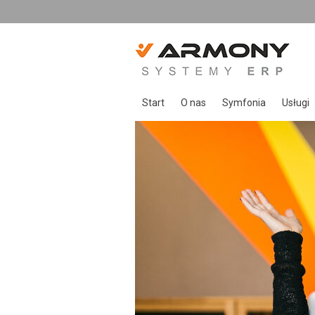
Start
O nas
Symfonia
Usługi
O Armony
Symfonia Start
Usługi
Zespół Armony
Symfonia
Opieka
Referencje
Symfonia ERP
Wdroże
Rozwiązania indywid
Sprzed
Urządze
Szkole
Doradz
Rozwią