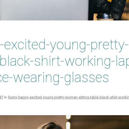
Zarządzanie Produkcją
Raporty graficzne
Środki Trwałe
Business Intelligence
e-Box
-excited-young-prett
-black-shirt-working-l
ce-wearing-glasses
47
in
funny-happy-excited-young-pretty-woman-sitting-table-black-shirt-worki