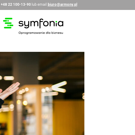
i
+48 22 100-13-90
lub email
biuro@armony.pl