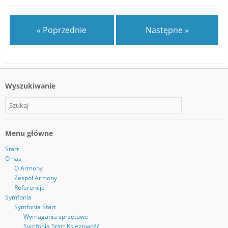
« Poprzednie
Następne »
Wyszukiwanie
Menu główne
Start
O nas
O Armony
Zespół Armony
Referencje
Symfonia
Symfonia Start
Wymagania sprzętowe
Symfonia Start Księgowość