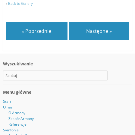
«
Back to Gallery
« Poprzednie
Następne »
Wyszukiwanie
Menu główne
Start
O nas
O Armony
Zespół Armony
Referencje
Symfonia