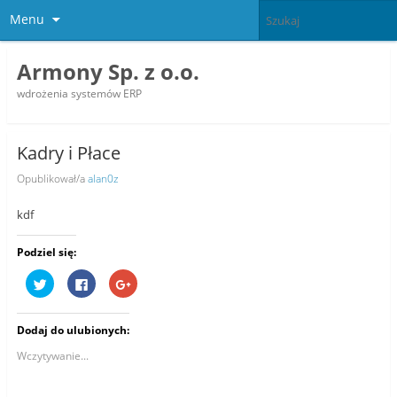
Menu
Armony Sp. z o.o.
wdrożenia systemów ERP
Kadry i Płace
Opublikował/a
alan0z
kdf
Podziel się:
U
K
K
d
l
l
o
i
i
s
k
k
t
n
n
Dodaj do ulubionych:
ę
i
i
p
j
j
n
,
,
Wczytywanie...
i
a
a
j
b
b
n
y
y