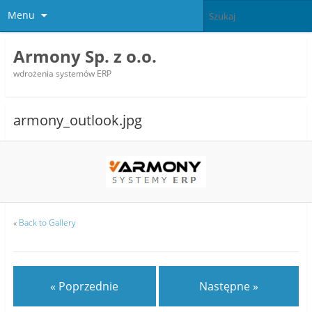
Menu
Armony Sp. z o.o.
wdrożenia systemów ERP
armony_outlook.jpg
«
Back to Gallery
« Poprzednie
Następne »